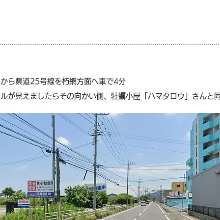
から県道25号線を朽網方面へ車で4分
テルが見えましたらその向かい側、牡蠣小屋「ハマタロウ」さんと