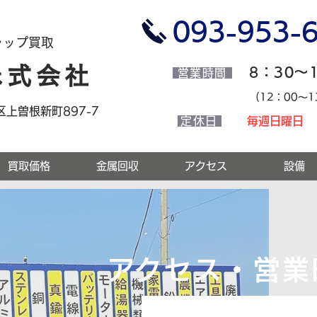
​093-953-
ラップ買取
株式会社
8：30～
​ 営業時間
​(12：00～
南区上曽根新町897-7
定休日
毎週日曜日
買取価格
金属回収
アクセス
設備
​アクセス・営