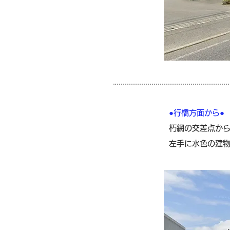
●行橋方面から●
朽網の交差点から
左手に水色の建