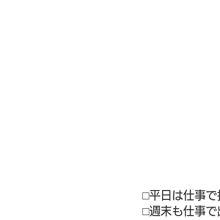
□平日は仕事で
□週末も仕事で