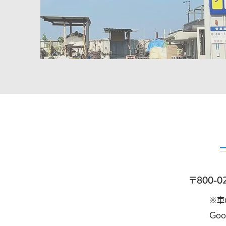
〒800-
​※
Go